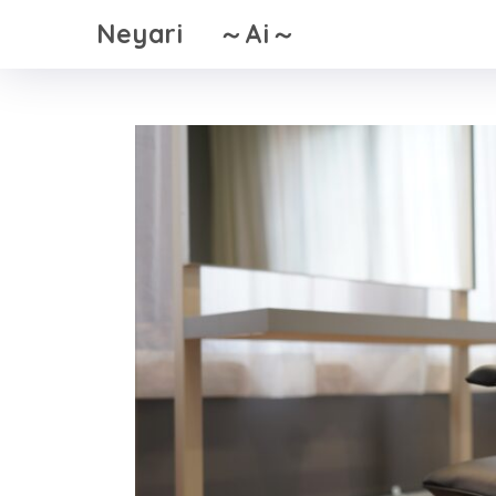
Neyari ～Ai～