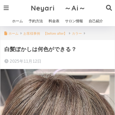
Neyari ～Ai～
ホーム
予約方法
料金表
サロン情報
自己紹介
ホーム
お客様事例 【before after】
カラー
白髪ぼかしは何色ができる？
2025年11月12日