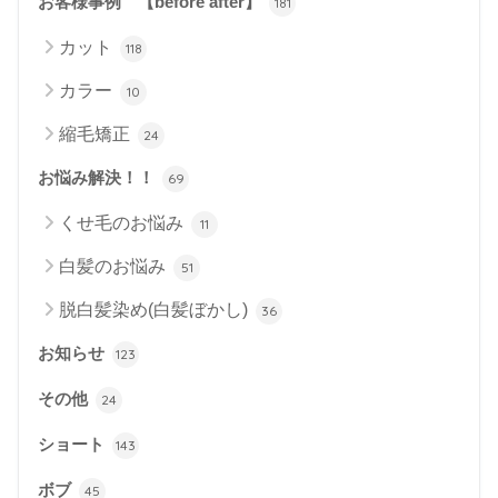
お客様事例 【before after】
181
カット
118
カラー
10
縮毛矯正
24
お悩み解決！！
69
くせ毛のお悩み
11
白髪のお悩み
51
脱白髪染め(白髪ぼかし)
36
お知らせ
123
その他
24
ショート
143
ボブ
45