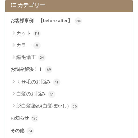
カテゴリー
お客様事例 【before after】
180
カット
118
カラー
9
縮毛矯正
24
お悩み解決！！
69
くせ毛のお悩み
11
白髪のお悩み
51
脱白髪染め(白髪ぼかし)
36
お知らせ
123
その他
24