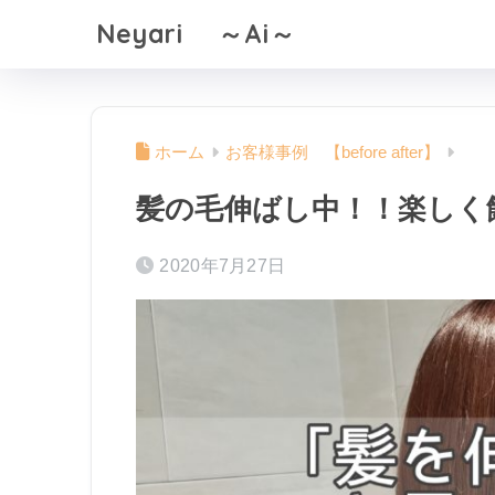
Neyari ～Ai～
ホーム
お客様事例 【before after】
髪の毛伸ばし中！！楽しく
2020年7月27日