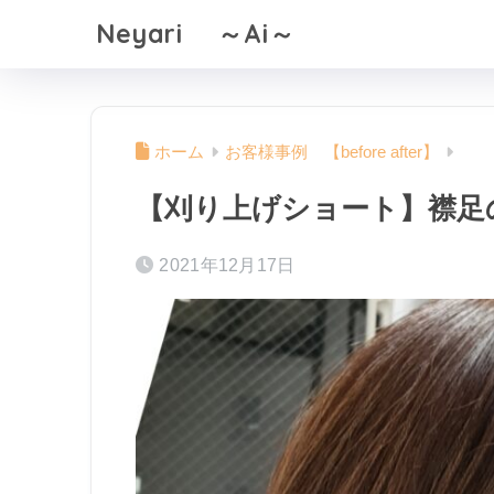
Neyari ～Ai～
ホーム
お客様事例 【before after】
【刈り上げショート】襟足
2021年12月17日