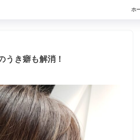
ホ
のうき癖も解消！