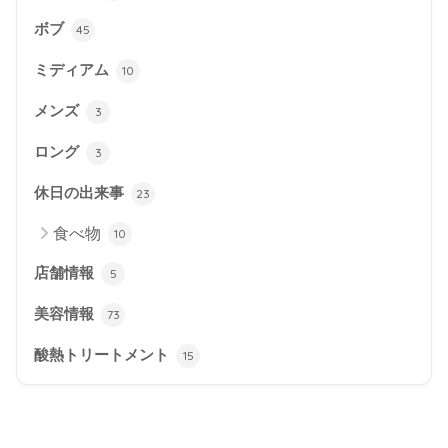
ボブ
45
ミディアム
10
メンズ
3
ロング
3
休日の出来事
23
食べ物
10
店舗情報
5
美容情報
73
酸熱トリートメント
15