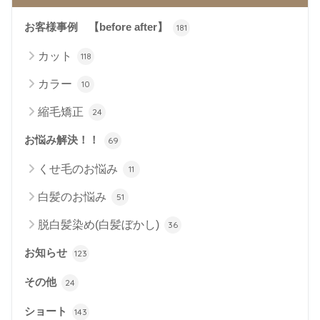
お客様事例 【before after】
181
カット
118
カラー
10
縮毛矯正
24
お悩み解決！！
69
くせ毛のお悩み
11
白髪のお悩み
51
脱白髪染め(白髪ぼかし)
36
お知らせ
123
その他
24
ショート
143