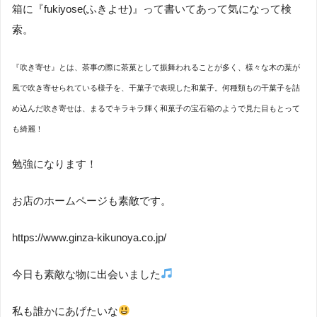
箱に『fukiyose(ふきよせ)』って書いてあって気になって検
索。
『吹き寄せ』とは、茶事の際に茶菓として振舞われることが多く、様々な木の葉が
風で吹き寄せられている様子を、干菓子で表現した和菓子。何種類もの干菓子を詰
め込んだ吹き寄せは、まるでキラキラ輝く和菓子の宝石箱のようで見た目もとって
も綺麗！
勉強になります！
お店のホームページも素敵です。
https://www.ginza-kikunoya.co.jp/
今日も素敵な物に出会いました
私も誰かにあげたいな