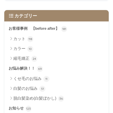
カテゴリー
お客様事例 【before after】
181
カット
118
カラー
10
縮毛矯正
24
お悩み解決！！
69
くせ毛のお悩み
11
白髪のお悩み
51
脱白髪染め(白髪ぼかし)
36
お知らせ
123