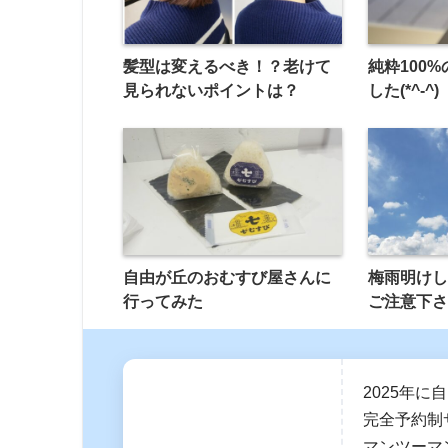
髪型は変えるべき！？老けて
純粋100
見られないポイントは？
した(*^-^)
自由が丘のおむすび屋さんに
梅雨明け
行ってみた
ご注意下
2025年
完全予約制
マンツーマ