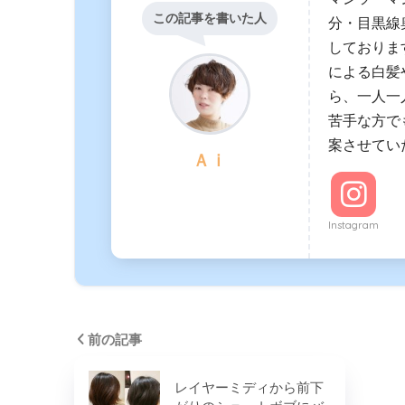
この記事を書いた人
分・目黒線奥
しておりま
による白髪
ら、一人一
苦手な方で
案させてい
Ａｉ
Instagram
前の記事
レイヤーミディから前下