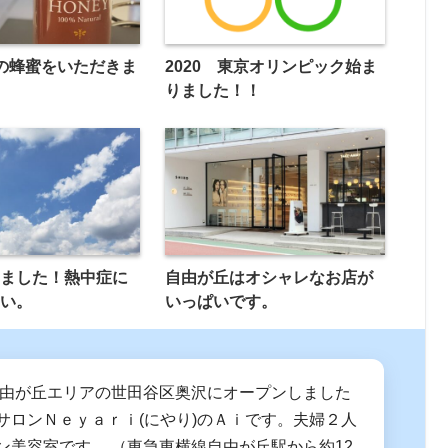
%の蜂蜜をいただきま
2020 東京オリンピック始ま
りました！！
しました！熱中症に
自由が丘はオシャレなお店が
さい。
いっぱいです。
に自由が丘エリアの世田谷区奥沢にオープンしました
サロンＮｅｙａｒｉ(にやり)のＡｉです。夫婦２人
ン美容室です。 （東急東横線自由が丘駅から約12