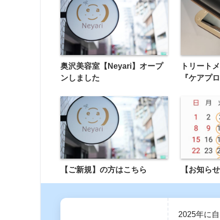
奥沢美容室【Neyari】オープ
トリート
ンしました
『ケアプ
【ご新規】の方はこちら
【お知らせ
2025年